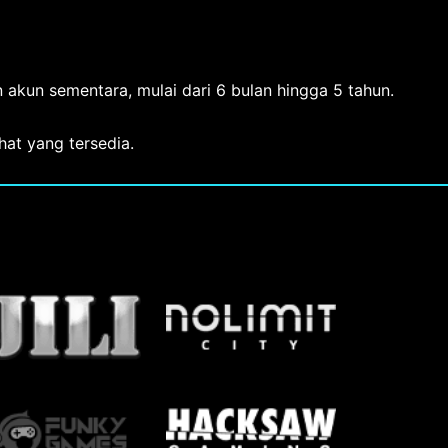
kun sementara, mulai dari 6 bulan hingga 5 tahun.
hat yang tersedia.