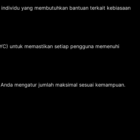
individu yang membutuhkan bantuan terkait kebiasaan
 (KYC) untuk memastikan setiap pengguna memenuhi
n Anda mengatur jumlah maksimal sesuai kemampuan.