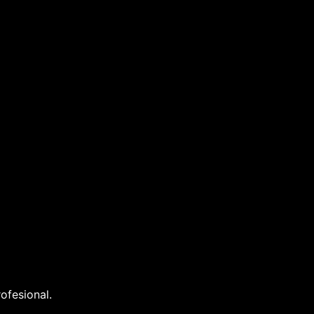
ofesional.