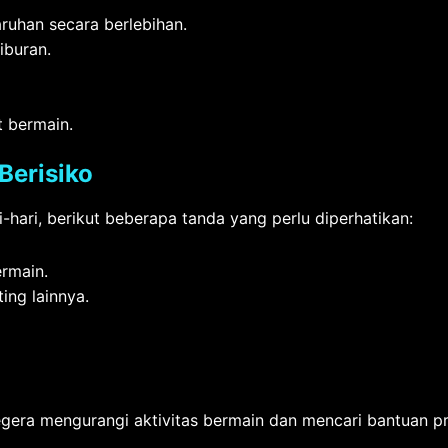
ruhan secara berlebihan.
iburan.
t bermain.
Berisiko
-hari, berikut beberapa tanda yang perlu diperhatikan:
rmain.
ing lainnya.
egera mengurangi aktivitas bermain dan mencari bantuan pr