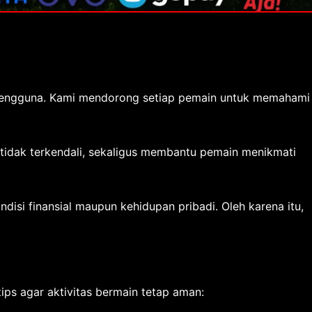
pengguna. Kami mendorong setiap pemain untuk memahami
tidak terkendali, sekaligus membantu pemain menikmati
si finansial maupun kehidupan pribadi. Oleh karena itu,
ips agar aktivitas bermain tetap aman: