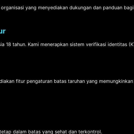
organisasi yang menyediakan dukungan dan panduan bagi 
ur
a 18 tahun. Kami menerapkan sistem verifikasi identitas
diakan fitur pengaturan batas taruhan yang memungkinka
etap dalam batas yang sehat dan terkontrol.