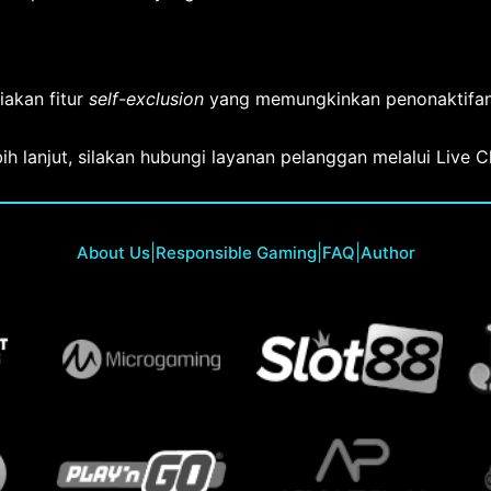
iakan fitur
self-exclusion
yang memungkinkan penonaktifan a
h lanjut, silakan hubungi layanan pelanggan melalui Live C
|
|
|
About Us
Responsible Gaming
FAQ
Author