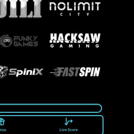
nus
Live Score