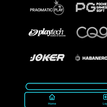
Home
Lo