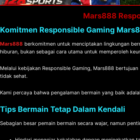
Mars888 Respo
Komitmen Responsible Gaming Mars
Mars888
berkomitmen untuk menciptakan lingkungan berm
hiburan, bukan sebagai cara utama untuk memperoleh keunt
Melalui kebijakan Responsible Gaming, Mars888 bertujua
tidak sehat.
Kami percaya bahwa pengalaman bermain yang baik adalah 
Tips Bermain Tetap Dalam Kendali
Sebagian besar pemain bermain secara wajar, namun penti
Hindari mengejar kekalahan dengan meningkatkan ta