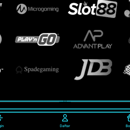
gin
Daftar
Bo