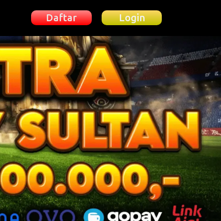
Daftar
Login