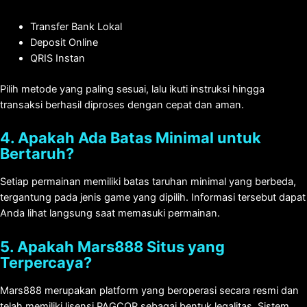
Transfer Bank Lokal
Deposit Online
QRIS Instan
Pilih metode yang paling sesuai, lalu ikuti instruksi hingga
transaksi berhasil diproses dengan cepat dan aman.
4. Apakah Ada Batas Minimal untuk
Bertaruh?
Setiap permainan memiliki batas taruhan minimal yang berbeda,
tergantung pada jenis game yang dipilih. Informasi tersebut dapat
Anda lihat langsung saat memasuki permainan.
5. Apakah Mars888 Situs yang
Terpercaya?
Mars888 merupakan platform yang beroperasi secara resmi dan
telah memiliki lisensi PAGCOR sebagai bentuk legalitas. Sistem